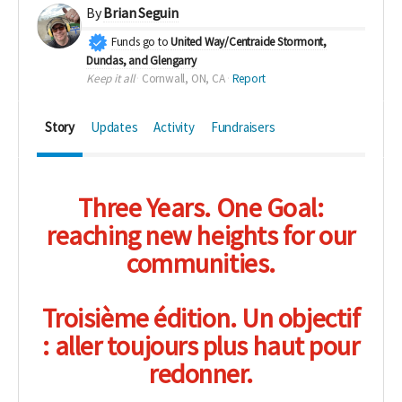
By
Brian Seguin
Funds go to
United Way/Centraide Stormont,
Dundas, and Glengarry
Keep it all
Cornwall, ON, CA
Report
Story
Updates
Activity
Fundraisers
Three Years. One Goal:
reaching new heights for our
communities.
Troisième
édition. Un objectif
: aller toujours plus haut pour
redonner.