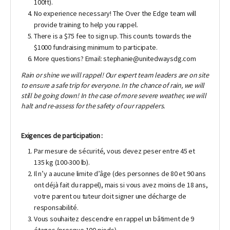
100ft).
No experience necessary! The Over the Edge team will
provide training to help you rappel.
There is a $75 fee to sign up. This counts towards the
$1000 fundraising minimum to participate.
More questions? Email: stephanie@unitedwaysdg.com
Rain or shine we will rappel! Our expert team leaders are on site
to ensure a safe trip for everyone. In the chance of rain, we will
still be going down! In the case of more severe weather, we will
halt and re-assess for the safety of our rappelers.
Exigences de participation
:
Par mesure de sécurité, vous devez peser entre 45 et
135 kg (100-300 lb).
Il n’y a aucune limite d’âge (des personnes de 80 et 90 ans
ont déjà fait du rappel), mais si vous avez moins de 18 ans,
votre parent ou tuteur doit signer une décharge de
responsabilité.
Vous souhaitez descendre en rappel un bâtiment de 9
étages (presque 100 pieds)