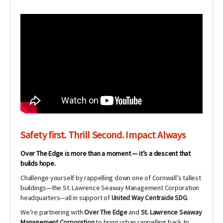
Safety first. Thrill Second. Impact Always
Over The Edge is more than a moment — it’s a descent that
builds hope.
Challenge yourself by rappelling down one of Cornwall’s tallest
buildings—the St. Lawrence Seaway Management Corporation
headquarters—all in support of
United Way Centraide SDG
.
We’re partnering with
Over The Edge
and
St. Lawrence Seaway
Management Corporation
to bring urban rappelling back to