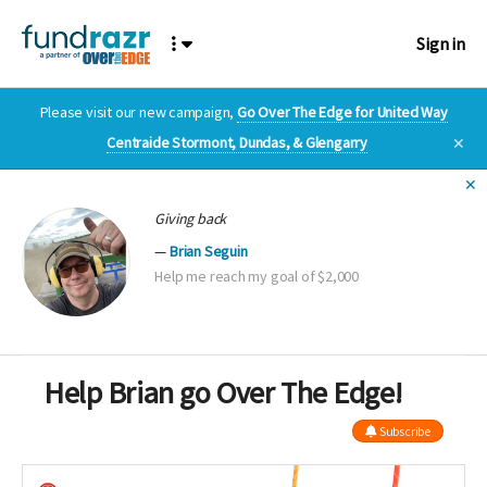
Sign in
Please visit our new campaign,
Go Over The Edge for United Way
Centraide Stormont, Dundas, & Glengarry
✕
✕
Giving back
Brian Seguin
Help me reach my goal of $2,000
Help Brian go Over The Edge!
Subscribe