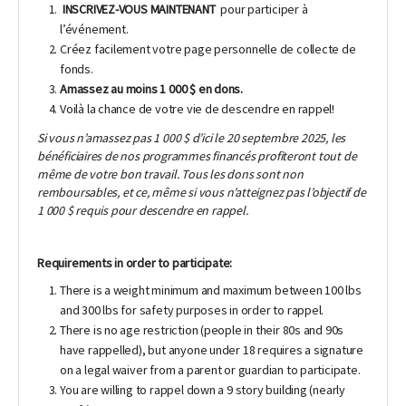
INSCRIVEZ-VOUS MAINTENANT
pour participer à
l’événement.
Créez facilement votre page personnelle de collecte de
fonds.
Amassez au moins 1 000 $ en dons.
Voilà la chance de votre vie de descendre en rappel!
Si vous n’amassez pas 1 000 $ d’ici le 20 septembre 2025, les
bénéficiaires de nos programmes financés profiteront tout de
même de votre bon travail. Tous les dons sont non
remboursables, et ce, même si vous n’atteignez pas l’objectif de
1 000 $ requis pour descendre en rappel.
Requirements in order to participate:
There is a weight minimum and maximum between 100 lbs
and 300 lbs for safety purposes in order to rappel.
There is no age restriction (people in their 80s and 90s
have rappelled), but anyone under 18 requires a signature
on a legal waiver from a parent or guardian to participate.
You are willing to rappel down a 9 story building (nearly