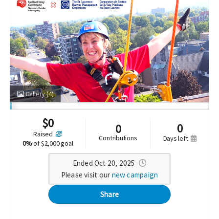
Gallery
(4)
$
0
0
0
raised
contributions
days left
0%
of
$2,000 goal
Ended Oct 20, 2025
Please visit our
new campaign
Share